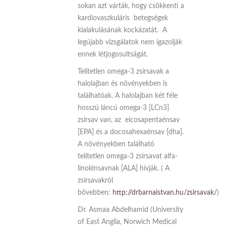
sokan azt várták, hogy csökkenti a
kardiovaszkuláris betegségek
kialakulásának kockázatát. A
legújabb vizsgálatok nem igazolják
ennek létjogosultságát.
Telítetlen omega-3 zsírsavak a
halolajban és növényekben is
találhatóak. A halolajban két féle
hosszú láncú omega-3 [LCn3]
zsírsav van, az eicosapentaénsav
[EPA] és a docosahexaénsav [dha].
A növényekben található
telítetlen omega-3 zsírsavat alfa-
linolénsavnak [ALA] hívják. ( A
zsírsavakról
bővebben:
http://drbarnaistvan.hu/zsirsavak/
)
Dr. Asmaa Abdelhamid (University
of East Anglia, Norwich Medical