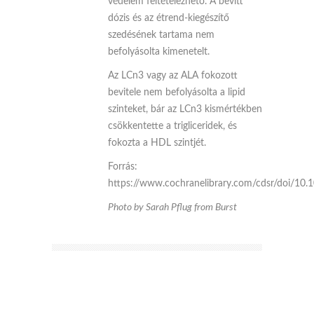
védelem feltételezhető. A bevitt
dózis és az étrend-kiegészítő
szedésének tartama nem
befolyásolta kimenetelt.
Az LCn3 vagy az ALA fokozott
bevitele nem befolyásolta a lipid
szinteket, bár az LCn3 kismértékben
csökkentette a trigliceridek, és
fokozta a HDL szintjét.
Forrás:
https://www.cochranelibrary.com/cdsr/doi/10
Photo by Sarah Pflug from Burst