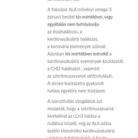
A fokozott ALA (növényi omega-3
zsírsav) bevitel
kis mértékben, vagy
egyáltalán nem befolyásolja
az összhalálozás, a
kardiovaszkuláris halálozás,
a koronária események számát.
Azonban
kis mértékben mérsékli
a
kardiovaszkuláris események kockázatát,
a CHD halálozást , valamint
az szívritmuszavarok előfordulását.
A stroke-kockázatra gyakorolt
hatása egyelőre nem tisztázott.
A szenzitivitás vizsgálatok azt
mutatták, hogy a szívritmuszavarok
kivételével az LCn3 hatása a
nullához közelít, míg az ALA adása
esetén kismértékű kardiovaszkuláris