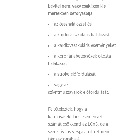
bevitel
nem, vagy csak igen kis
mértékben befolyásolja
az összhalálozást és
a kardiovaszkuláris halálozást
a kardiovaszkuláris eseményeket
a koronáriabetegségek okozta
halálozást
a stroke előfordulását
vagy az
szívritmuszavarok előfordulását.
Feltételezték, hogy a
kardiovaszkuláris események
számát csökkenti az LCn3, de a
szenzitivitás vizsgálatok ezt nem
támasztották alá.