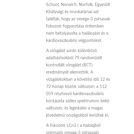
School, Norwich, Norfolk, Egyesült
Királyság) és munkatársai azt
találták, hogy az omega-3 zsírsavak
fokozott fogyasztása érdemben
nem befolyásolta a halálozást és a
kardiovaszkuláris végpontokat.
A vizsgálat során különböző
adatbázisokból 79 randomizált
kontrollált vizsgálat (RCT)
eredményeit elemezték. A
vizsgálatokban a követési idő 12 és
72 hónap között változott; a 112
059 résztvevő kardiovaszkuláris
kockázata széles spektrumon belül
változott, és leginkább a magas
jövedelmű országokból kerültek ki.
A fokozott LCn3 ( a halolajból
származó omaga-3 zsírsavak)