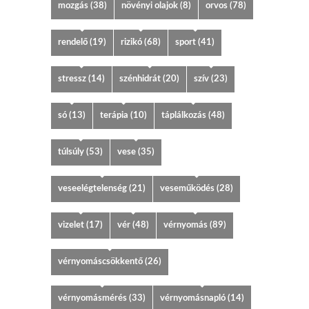
mozgás
(38)
növényi olajok
(8)
orvos
(78)
rendelő
(19)
rizikó
(68)
sport
(41)
stressz
(14)
szénhidrát
(20)
szív
(23)
só
(13)
terápia
(10)
táplálkozás
(48)
túlsúly
(53)
vese
(35)
veseelégtelenség
(21)
veseműködés
(28)
vizelet
(17)
vér
(48)
vérnyomás
(89)
vérnyomáscsökkentő
(26)
vérnyomásmérés
(33)
vérnyomásnapló
(14)