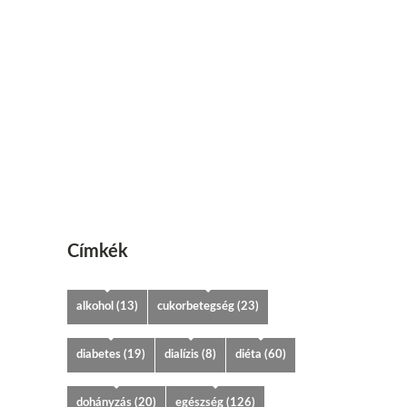
Címkék
alkohol
(13)
cukorbetegség
(23)
diabetes
(19)
dialízis
(8)
diéta
(60)
dohányzás
(20)
egészség
(126)