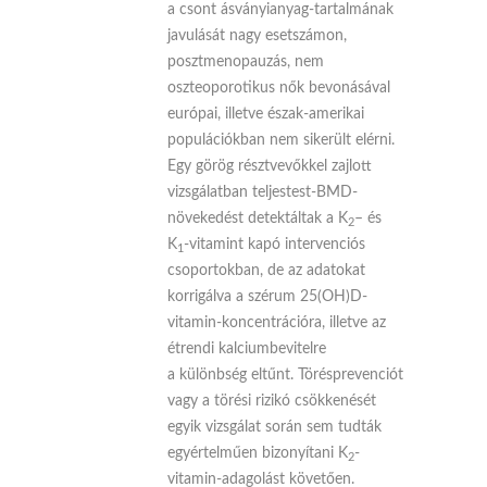
a csont ásványianyag-tartalmának
javulását nagy esetszámon,
posztmenopauzás, nem
oszteoporotikus nők bevonásával
európai, illetve észak-amerikai
populációkban nem sikerült elérni.
Egy görög résztvevőkkel zajlott
vizsgálatban teljestest-BMD-
növekedést detektáltak a K
– és
2
K
-vitamint kapó intervenciós
1
csoportokban, de az adatokat
korrigálva a szérum 25(OH)D-
vitamin-koncentrációra, illetve az
étrendi kalciumbevitelre
a különbség eltűnt. Törésprevenciót
vagy a törési rizikó csökkenését
egyik vizsgálat során sem tudták
egyértelműen bizonyítani K
-
2
vitamin-adagolást követően.