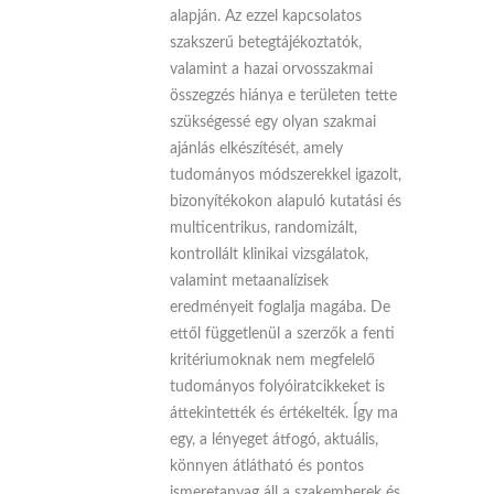
alapján. Az ezzel kapcsolatos
szakszerű betegtájékoztatók,
valamint a hazai orvosszakmai
összegzés hiánya e területen tette
szükségessé egy olyan szakmai
ajánlás elkészítését, amely
tudományos módszerekkel igazolt,
bizonyítékokon alapuló kutatási és
multicentrikus, randomizált,
kontrollált klinikai vizsgálatok,
valamint metaanalízisek
eredményeit foglalja magába. De
ettől függetlenül a szerzők a fenti
kritériumoknak nem megfelelő
tudományos folyóiratcikkeket is
áttekintették és értékelték. Így ma
egy, a lényeget átfogó, aktuális,
könnyen átlátható és pontos
ismeretanyag áll a szakemberek és