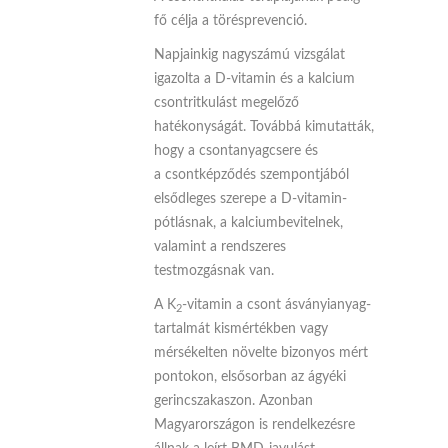
fő célja a törésprevenció.
Napjainkig nagyszámú vizsgálat
igazolta a D-vitamin és a kalcium
csontritkulást megelőző
hatékonyságát. Továbbá kimutatták,
hogy a csontanyagcsere és
a csontképződés szempontjából
elsődleges szerepe a D-vitamin-
pótlásnak, a kalciumbevitelnek,
valamint a rendszeres
testmozgásnak van.
A K
-vitamin a csont ásványianyag-
2
tartalmát kismértékben vagy
mérsékelten növelte bizonyos mért
pontokon, elsősorban az ágyéki
gerincszakaszon. Azonban
Magyarországon is rendelkezésre