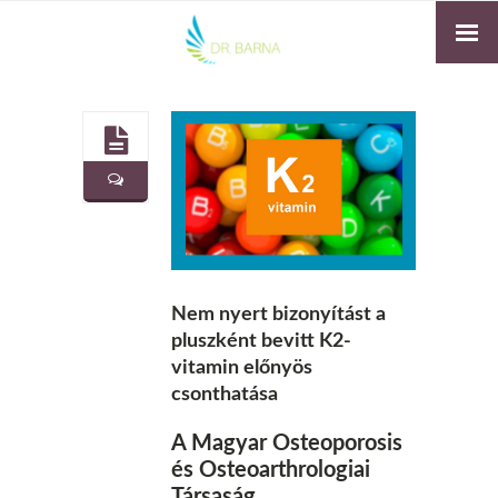
Nem nyert bizonyítást a
pluszként bevitt K2-
vitamin előnyös
csonthatása
A Magyar Osteoporosis
és Osteoarthrologiai
Társaság