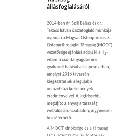
állásfoglalásáról
2014-ben dr. Szili Balázs és dr.
Takács István összefoglaló munkája
nyomán a Magyar Osteoporosis és
Osteoarthrologiai Társaság (MOOT)
vezetősége ajánlást adott ki a K
-
2
vitamin csontanyagcserére
gyakorolt hatásaival kapcsolatban,
amelyet 2016 tavaszán
kiegészítettek a legújabb
nemzetközi közlemények
eredményeivel. A legfrissebb,
megújított anyag a társaság
weboldaláról szabadon, ingyenesen
hozzáférhető.
A MOOT elnöksége és a társaság
tagjai azért tartották fontosnak