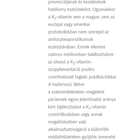
prevenciójának és kezelésének
hatékony eszközeként. Ugyanakkor
a K
-vitamin sem a magyar, sem az
2
európai vagy amerikai
protokollokban nem szerepel az
antioszteoporotikumok
eszköztárában. Ennek ellenére
számos médiumban találkozhatott
az olvasó a K
-vitamin-
2
szupplementáció pozitív
csonthatásait taglaló publikációkkal.
A háziorvosi, illetve
a szakrendeléseken megjelent
páciensek egyre jelentősebb aránya
kért tájékoztatást a K
-vitamin
2
csontritkulásban vagy annak
megelőzésében való
alkalmazhatóságáról a különféle
médiafelületeken gyűjtött ismeretei