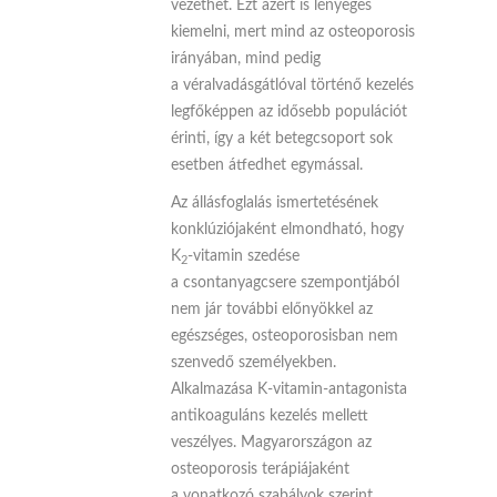
vezethet. Ezt azért is lényeges
kiemelni, mert mind az osteoporosis
irányában, mind pedig
a véralvadásgátlóval történő kezelés
legfőképpen az idősebb populációt
érinti, így a két betegcsoport sok
esetben átfedhet egymással.
Az állásfoglalás ismertetésének
konklúziójaként elmondható, hogy
K
-vitamin szedése
2
a csontanyagcsere szempontjából
nem jár további előnyökkel az
egészséges, osteoporosisban nem
szenvedő személyekben.
Alkalmazása K-vitamin-antagonista
antikoaguláns kezelés mellett
veszélyes. Magyarországon az
osteoporosis terápiájaként
a vonatkozó szabályok szerint