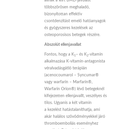
állnak a leírt BMD-javulást
többszörösen meghaladó,
bizonyítottan effektív
csontdenzitást emelő hatóanyagok
és gyógyszeres kezelések az
osteoporosisos betegek részére.
Abszolút ellenjavallat
Fontos, hogy a K
– és K
-vitamin
1
2
alkalmazása K-vitamin-antagonista
véralvadásgátló terápián
(acenocoumarol – Syncumar®
vagy warfarin – Marfarin®,
Warfarin Orion®) lévő betegeknél
kifejezetten ellenjavallt, veszélyes és
tilos. Ugyanis a két vitamin
a kezelést hatástalaníthatja, ami
akár halálos szövődményekkel járó
thromboemboliás eseményhez