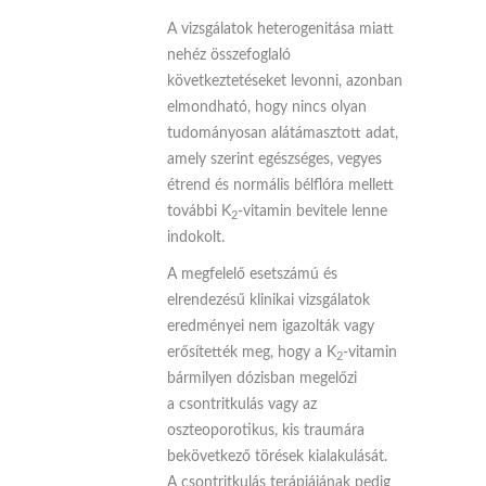
A vizsgálatok heterogenitása miatt
nehéz összefoglaló
következtetéseket levonni, azonban
elmondható, hogy nincs olyan
tudományosan alátámasztott adat,
amely szerint egészséges, vegyes
étrend és normális bélflóra mellett
további K
-vitamin bevitele lenne
2
indokolt.
A megfelelő esetszámú és
elrendezésű klinikai vizsgálatok
eredményei nem igazolták vagy
erősítették meg, hogy a K
-vitamin
2
bármilyen dózisban megelőzi
a csontritkulás vagy az
oszteoporotikus, kis traumára
bekövetkező törések kialakulását.
A csontritkulás terápiájának pedig