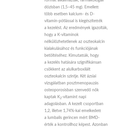
formát alkalmaztak, farmakológiai
dózisban (1,5–45 mg). Emellett
több esetben kalcium- és D-
vitamin-pótlással is kiegészítették
a kezelést. Az eredmények igazolták,
hogy a K-vitaminok
nélkülözhetetlenek az oszteokalcin
kialakulásához és funkciójának
betöltéséhez. Kimutatták, hogy
a kezelés hatására szignifikánsan
csökkent az alulkarboxilált
oszteokalcin szintje. Két ázsiai
vizsgálatban posztmenopauzás
osteoporosisban szenvedő nők
kaptak K
-vitamint napi
2
adagolásban. A kezelt csoportban
1,2, illetve 1,74%-kal emelkedett
a lumbalis gerincen mért BMD-
érték a kontrollhoz képest. Azonban