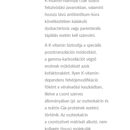
K-vitamin-hiánnyal csak súlyos
felszívódási zavarokban, valamint
hosszú távú antibiotikum-kúra
következtében kialakuló
dysbacteriosis vagy parenteralis
táplálás esetén kell számolni.
A K-vitamin biztosítja a speciális
poszttranszlációs módosítást,
a gamma-karboxilációt végző
enzimek működését azok
kofaktoraként. Ilyen K-vitamin-
dependens fehérjemodifikáció
főként a véralvadási kaszkádban,
illetve a csont szerves
állományában (pl. az oszteokalcin és
a mátrix-Gla-proteinek esetén)
történik. Az oszteokalcin
a csontszövet mátrixát alkotó, nem
kollagén típusú molekulák