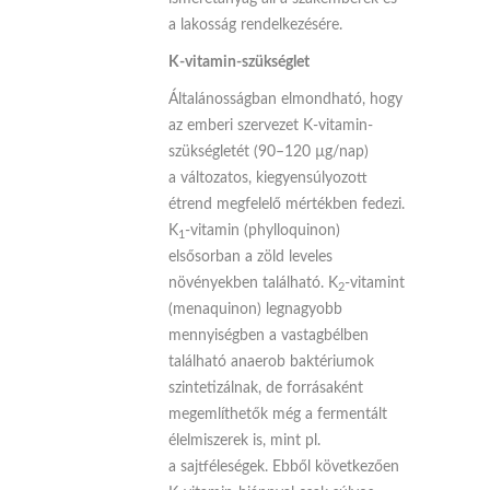
a lakosság rendelkezésére.
K-vitamin-szükséglet
Általánosságban elmondható, hogy
az emberi szervezet K-vitamin-
szükségletét (90–120 µg/nap)
a változatos, kiegyensúlyozott
étrend megfelelő mértékben fedezi.
K
-vitamin (phyl­lo­quinon)
1
elsősorban a zöld leveles
növényekben található. K
-vitamint
2
(menaquinon) legnagyobb
mennyiségben a vastagbélben
található anaerob baktériumok
szintetizálnak, de forrásaként
megemlíthetők még a fermentált
élelmiszerek is, mint pl.
a sajtféleségek. Ebből következően