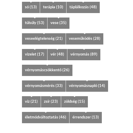
só
(13)
terápia
(10)
táplálkozás
(48)
túlsúly
(53)
vese
(35)
veseelégtelenség
(21)
veseműködés
(28)
vizelet
(17)
vér
(48)
vérnyomás
(89)
vérnyomáscsökkentő
(26)
vérnyomásmérés
(33)
vérnyomásnapló
(14)
víz
(21)
zsír
(23)
zöldség
(15)
életmódváltoztatás
(46)
érrendszer
(13)