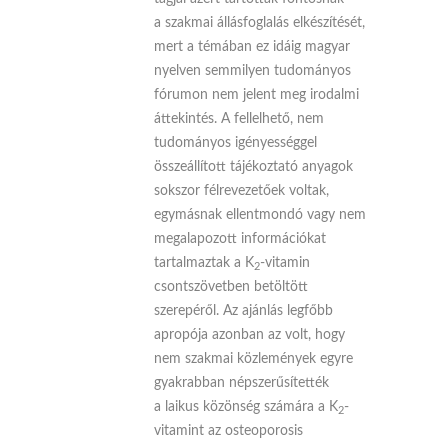
a szakmai állásfoglalás elkészítését,
mert a témában ez idáig magyar
nyelven semmilyen tudományos
fórumon nem jelent meg irodalmi
áttekintés. A fellelhető, nem
tudományos igényességgel
összeállított tájékoztató anyagok
sokszor félrevezetőek voltak,
egymásnak ellentmondó vagy nem
megalapozott információkat
tartalmaztak a K
-vitamin
2
csontszövetben betöltött
szerepéről. Az ajánlás legfőbb
apropója azonban az volt, hogy
nem szakmai közlemények egyre
gyakrabban népszerűsítették
a laikus közönség számára a K
-
2
vitamint az osteoporosis