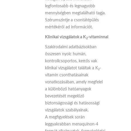
legfontosabb és legnagyobb
mennyiségben megtalálható tagja.
Szérumszintje a csontátépülés
mértékéről ad információt.
Klinikai vizsgálatok a K
-vitaminnal
2
Szakirodalmi adatbázisokban
összesen nyolc humán,
kontrollcsoportos, kettős vak
klinikai vizsgálatot találtak a K
-
2
vitamin csonthatásainak
vonatkozásában, amely megfelel
a különböző hatóanyagok
bevezetését megelőző
biztonságossági és hatásossági
vizsgálatok szabályainak.
A megfigyelések során
leggyakrabban menaquinon-4