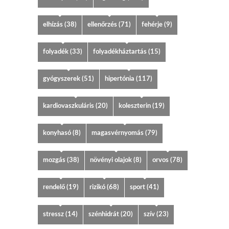
elhízás
(38)
ellenőrzés
(71)
fehérje
(9)
folyadék
(33)
folyadékháztartás
(15)
gyógyszerek
(51)
hipertónia
(117)
kardiovaszkuláris
(20)
koleszterin
(19)
konyhasó
(8)
magasvérnyomás
(79)
mozgás
(38)
növényi olajok
(8)
orvos
(78)
rendelő
(19)
rizikó
(68)
sport
(41)
stressz
(14)
szénhidrát
(20)
szív
(23)