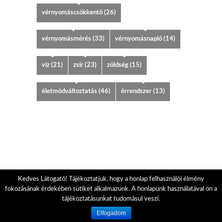
vérnyomáscsökkentő
(26)
vérnyomásmérés
(33)
vérnyomásnapló
(14)
víz
(21)
zsír
(23)
zöldség
(15)
életmódváltoztatás
(46)
érrendszer
(13)
Kedves Látogató! Tájékoztatjuk, hogy a honlap felhasználói élmény
fokozásának érdekében sütiket alkalmazunk. A honlapunk használatával ön a
tájékoztatásunkat tudomásul veszi.
Elfogadom