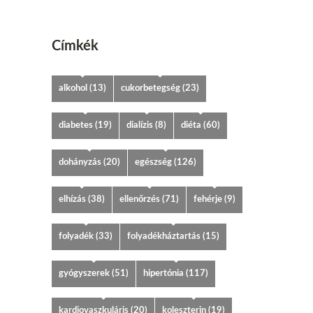
Címkék
alkohol
(13)
cukorbetegség
(23)
diabetes
(19)
dialízis
(8)
diéta
(60)
dohányzás
(20)
egészség
(126)
elhízás
(38)
ellenőrzés
(71)
fehérje
(9)
folyadék
(33)
folyadékháztartás
(15)
gyógyszerek
(51)
hipertónia
(117)
kardiovaszkuláris
(20)
koleszterin
(19)