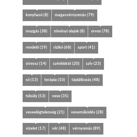
konyhasó
(8)
magasvérnyomás
(79)
mozgás
(38)
növényi olajok
(8)
orvos
(78)
rendelő
(19)
rizikó
(68)
sport
(41)
stressz
(14)
szénhidrát
(20)
szív
(23)
só
(13)
terápia
(10)
táplálkozás
(48)
túlsúly
(53)
vese
(35)
veseelégtelenség
(21)
veseműködés
(28)
vizelet
(17)
vér
(48)
vérnyomás
(89)