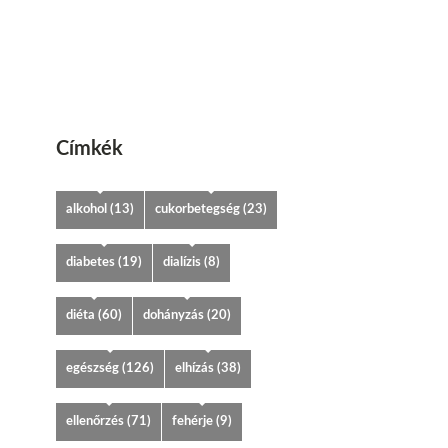
Címkék
alkohol
(13)
cukorbetegség
(23)
diabetes
(19)
dialízis
(8)
diéta
(60)
dohányzás
(20)
egészség
(126)
elhízás
(38)
ellenőrzés
(71)
fehérje
(9)