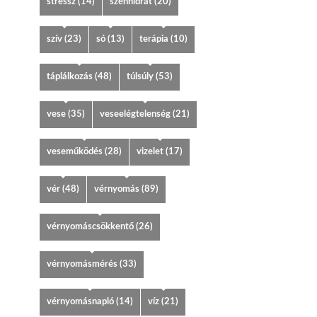
stressz
(14)
szénhidrát
(20)
szív
(23)
só
(13)
terápia
(10)
táplálkozás
(48)
túlsúly
(53)
vese
(35)
veseelégtelenség
(21)
veseműködés
(28)
vizelet
(17)
vér
(48)
vérnyomás
(89)
vérnyomáscsökkentő
(26)
vérnyomásmérés
(33)
vérnyomásnapló
(14)
víz
(21)