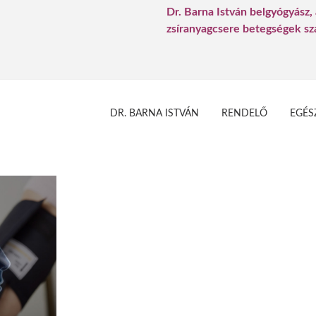
Dr. Barna István belgyógyász,
zsíranyagcsere betegségek s
DR. BARNA ISTVÁN
RENDELŐ
EGÉS