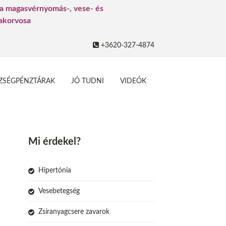
 a magasvérnyomás-, vese- és
zakorvosa
+3620-327-4874
ZSÉGPÉNZTÁRAK
JÓ TUDNI
VIDEÓK
Mi érdekel?
Hipertónia
Vesebetegség
Zsíranyagcsere zavarok