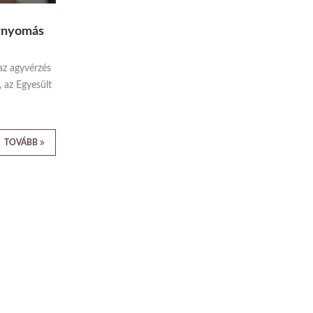
érnyomás
az agyvérzés
 az Egyesült
TOVÁBB