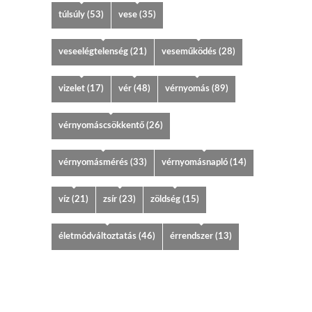
túlsúly
(53)
vese
(35)
veseelégtelenség
(21)
veseműködés
(28)
vizelet
(17)
vér
(48)
vérnyomás
(89)
vérnyomáscsökkentő
(26)
vérnyomásmérés
(33)
vérnyomásnapló
(14)
víz
(21)
zsír
(23)
zöldség
(15)
életmódváltoztatás
(46)
érrendszer
(13)