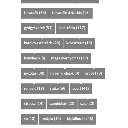
folyadék
(33)
folyadékháztartás
(15)
gyógyszerek
(51)
hipertónia
(117)
kardiovaszkuláris
(20)
koleszterin
(19)
konyhasó
(8)
magasvérnyomás
(79)
mozgás
(38)
növényi olajok
(8)
orvos
(78)
rendelő
(19)
rizikó
(68)
sport
(41)
stressz
(14)
szénhidrát
(20)
szív
(23)
só
(13)
terápia
(10)
táplálkozás
(48)