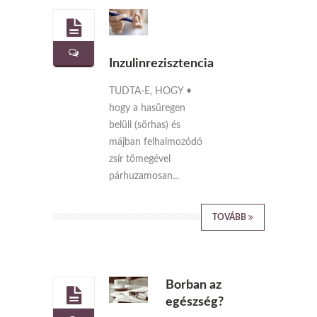
Inzulinrezisztencia
TUDTA-E, HOGY •
hogy a hasüregen
belüli (sörhas) és
májban felhalmozódó
zsír tömegével
párhuzamosan...
TOVÁBB
Borban az
egészség?