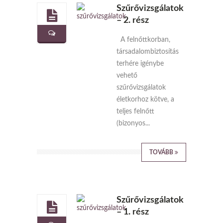
Szűrővizsgálatok
– 2. rész
A felnőttkorban,
társadalombiztosítás
terhére igénybe
vehető
szűrővizsgálatok
életkorhoz kötve, a
teljes felnőtt
(bizonyos...
TOVÁBB
Szűrővizsgálatok
– 1. rész